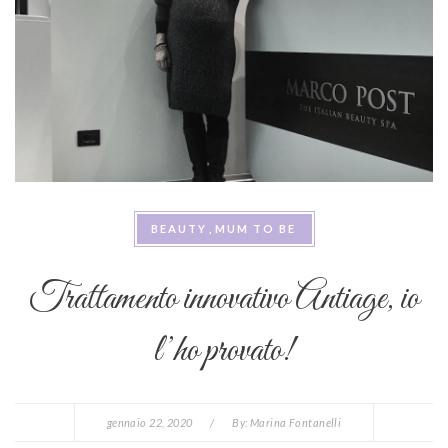
BEAUTY
MUM TO BE
Trattamento innovativo Antiage, io
l’ho provato!
gennaio 22, 2020
/
By:
Marina Fontanelli