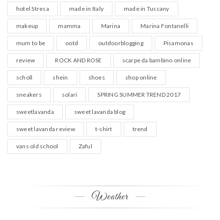
hotel Stresa
made in Italy
made in Tuscany
makeup
mamma
Marina
Marina Fontanelli
mum to be
ootd
outdoorblogging
Pisamonas
review
ROCK AND ROSE
scarpe da bambino online
scholl
shein
shoes
shop online
sneakers
solari
SPRING SUMMER TREND 2017
sweetlavanda
sweet lavanda blog
sweet lavanda review
t-shirt
trend
vans old school
Zaful
Weather