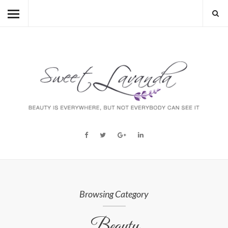
HOME
BEAUTY
LIFESTYLE
FASHION
MUM TO BE
ABOUT
STORY
Browsing Category
Beauty