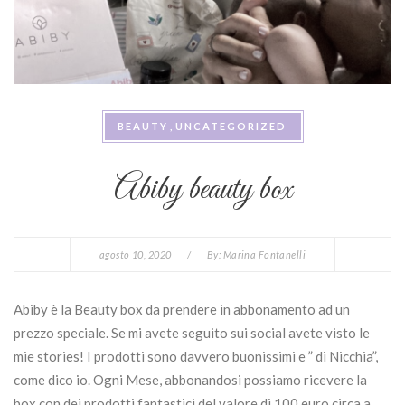
BEAUTY
UNCATEGORIZED
Abiby beauty box
agosto 10, 2020
/
By:
Marina Fontanelli
Abiby è la Beauty box da prendere in abbonamento ad un
prezzo speciale. Se mi avete seguito sui social avete visto le
mie stories! I prodotti sono davvero buonissimi e ” di Nicchia”,
come dico io. Ogni Mese, abbonandosi possiamo ricevere la
box con dei prodotti fantastici del valore di 100 euro circa a