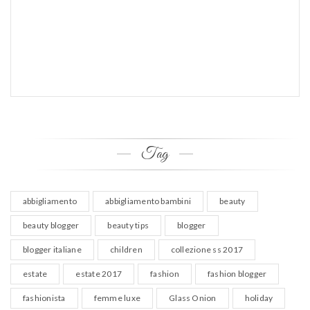
Tag
abbigliamento
abbigliamento bambini
beauty
beauty blogger
beauty tips
blogger
blogger italiane
children
collezione ss 2017
estate
estate 2017
fashion
fashion blogger
fashionista
femme luxe
Glass Onion
holiday