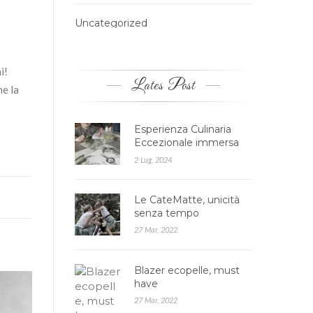
Uncategorized
i!
Lates Post
ne la
Esperienza Culinaria
Eccezionale immersa
nella Natura: Agrires…
2 Lug, 2024
Le CateMatte, unicità
senza tempo
27 Mar, 2022
Blazer ecopelle, must
have
27 Mar, 2022