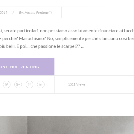
 2019
/
By:
Marina Fontanelli
i, serate particolari, non possiamo assolutamente rinunciare ai tacch
lo. E perché? Masochismo? No, semplicemente perché slanciano così be
ù belli. E poi… che passione le scarpe!?? …
ONTINUE READING
1511 Views