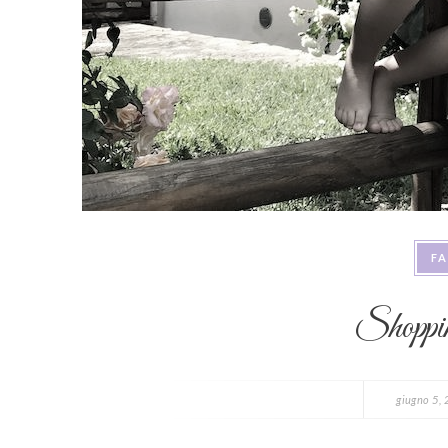
F
Shoppin
giugno 5,