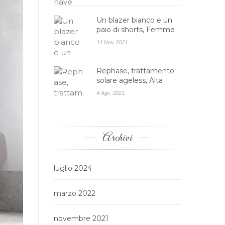
Un blazer bianco e un
paio di shorts, Femme
Luxe
14 Nov, 2021
Rephase, trattamento
solare ageless, Alta
cosmesi
4 Ago, 2021
Archivi
luglio 2024
marzo 2022
novembre 2021