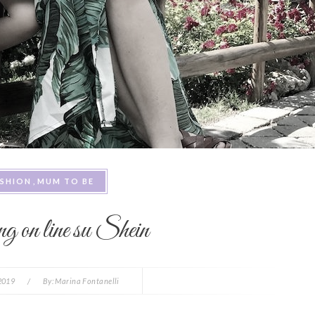
ASHION
MUM TO BE
g on line su Shein
 2019
/
By:
Marina Fontanelli