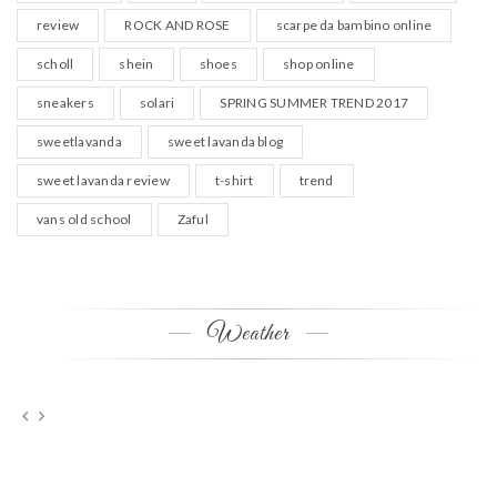
review
ROCK AND ROSE
scarpe da bambino online
scholl
shein
shoes
shop online
sneakers
solari
SPRING SUMMER TREND 2017
sweetlavanda
sweet lavanda blog
sweet lavanda review
t-shirt
trend
vans old school
Zaful
Weather