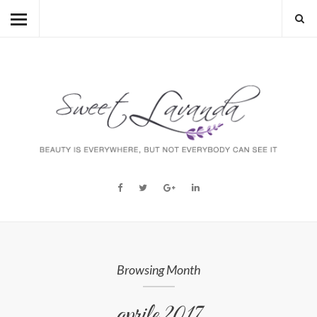
HOME
BEAUTY
LIFESTYLE
FASHION
MUM TO BE
ABOUT
STORY
Browsing Month
aprile 2017