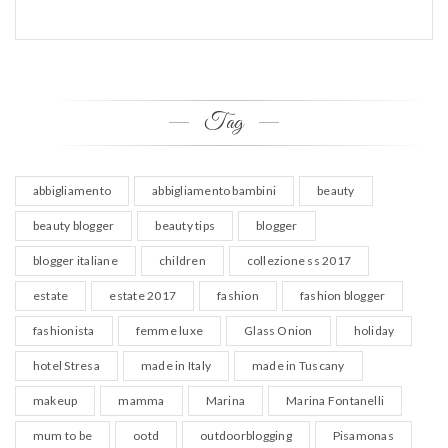
Tag
abbigliamento
abbigliamento bambini
beauty
beauty blogger
beauty tips
blogger
blogger italiane
children
collezione ss 2017
estate
estate 2017
fashion
fashion blogger
fashionista
femme luxe
Glass Onion
holiday
hotel Stresa
made in Italy
made in Tuscany
makeup
mamma
Marina
Marina Fontanelli
mum to be
ootd
outdoorblogging
Pisamonas