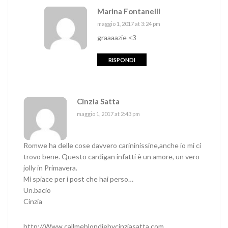
Marina Fontanelli
maggio 1, 2017 at 3:24 pm
graaaazie <3
RISPONDI
Cinzia Satta
maggio 1, 2017 at 2:43 pm
Romwe ha delle cose davvero carininissine,anche io mi ci
trovo bene. Questo cardigan infatti è un amore, un vero
jolly in Primavera.
Mi spiace per i post che hai perso…
Un.bacio
Cinzia
http://Www.callmeblondiebycinziasatta.com