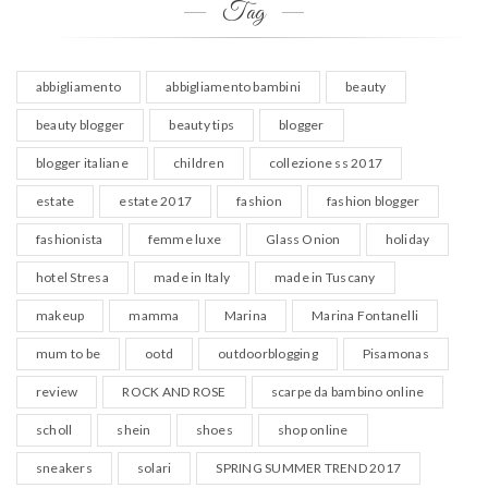
Tag
abbigliamento
abbigliamento bambini
beauty
beauty blogger
beauty tips
blogger
blogger italiane
children
collezione ss 2017
estate
estate 2017
fashion
fashion blogger
fashionista
femme luxe
Glass Onion
holiday
hotel Stresa
made in Italy
made in Tuscany
makeup
mamma
Marina
Marina Fontanelli
mum to be
ootd
outdoorblogging
Pisamonas
review
ROCK AND ROSE
scarpe da bambino online
scholl
shein
shoes
shop online
sneakers
solari
SPRING SUMMER TREND 2017