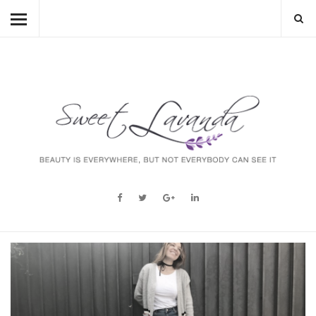
HOME
BEAUTY
LIFESTYLE
FASHION
MUM TO BE
ABOUT
STORY