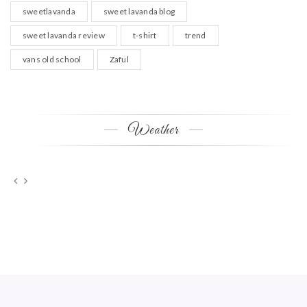
sweetlavanda
sweet lavanda blog
sweet lavanda review
t-shirt
trend
vans old school
Zaful
Weather