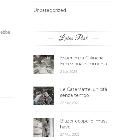
Uncategorized
erebbe
Lates Post
Esperienza Culinaria
Eccezionale immersa
nella Natura: Agrires…
2 Lug, 2024
Le CateMatte, unicità
senza tempo
27 Mar, 2022
Blazer ecopelle, must
have
27 Mar, 2022