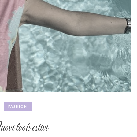
FASHION
vi look estivi