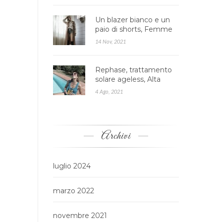
Un blazer bianco e un
paio di shorts, Femme
Luxe
14 Nov, 2021
Rephase, trattamento
solare ageless, Alta
cosmesi
4 Ago, 2021
Archivi
luglio 2024
marzo 2022
novembre 2021