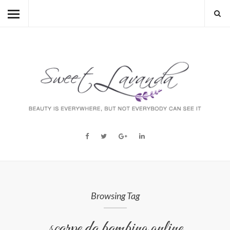
HOME
BEAUTY
LIFESTYLE
FASHION
MUM TO BE
ABOUT
STORY
Browsing Tag
scarpe da bambino online