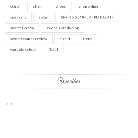
scholl
shein
shoes
shop online
sneakers
solari
SPRING SUMMER TREND 2017
sweetlavanda
sweet lavanda blog
sweet lavanda review
t-shirt
trend
vans old school
Zaful
Weather