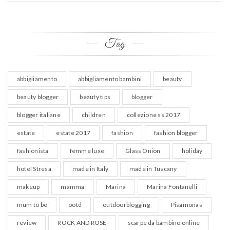
Tag
abbigliamento
abbigliamento bambini
beauty
beauty blogger
beauty tips
blogger
blogger italiane
children
collezione ss 2017
estate
estate 2017
fashion
fashion blogger
fashionista
femme luxe
Glass Onion
holiday
hotel Stresa
made in Italy
made in Tuscany
makeup
mamma
Marina
Marina Fontanelli
mum to be
ootd
outdoorblogging
Pisamonas
review
ROCK AND ROSE
scarpe da bambino online