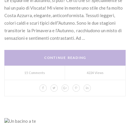
Le Espadrille in autunno, si può? Certo che si! Specialmente se
hai un paio di Viscata! Mi viene in mente uno stile che fa molto
Costa Azzurra, elegante, anticonformista. Tessuti leggeri,
colori caldi e scuri tipici dell”Autunno. Sono le due stagioni
transitorie la Primavera e l’Autunno, racchiudono un misto di
sensazioni e sentimenti contrastanti. Ad …
CONTINUE READING
15 Comments
4224 Views