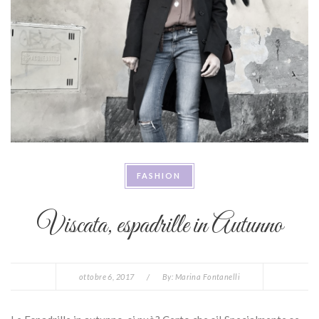
FASHION
Viscata, espadrille in Autunno
ottobre 6, 2017
/
By:
Marina Fontanelli