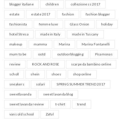
blogger italiane
children
collezione ss 2017
estate
estate 2017
fashion
fashion blogger
fashionista
femme luxe
Glass Onion
holiday
hotel Stresa
made in Italy
made in Tuscany
makeup
mamma
Marina
Marina Fontanelli
mum to be
ootd
outdoorblogging
Pisamonas
review
ROCK AND ROSE
scarpe da bambino online
scholl
shein
shoes
shop online
sneakers
solari
SPRING SUMMER TREND 2017
sweetlavanda
sweet lavanda blog
sweet lavanda review
t-shirt
trend
vans old school
Zaful