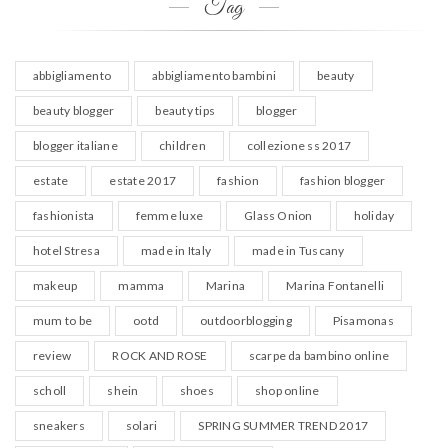
Tag
abbigliamento
abbigliamento bambini
beauty
beauty blogger
beauty tips
blogger
blogger italiane
children
collezione ss 2017
estate
estate 2017
fashion
fashion blogger
fashionista
femme luxe
Glass Onion
holiday
hotel Stresa
made in Italy
made in Tuscany
makeup
mamma
Marina
Marina Fontanelli
mum to be
ootd
outdoorblogging
Pisamonas
review
ROCK AND ROSE
scarpe da bambino online
scholl
shein
shoes
shop online
sneakers
solari
SPRING SUMMER TREND 2017