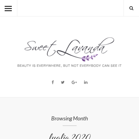
HOME
BEAUTY
LIFESTYLE
FASHION
MUM TO BE
ABOUT
STORY
Browsing Month
luglio 2020