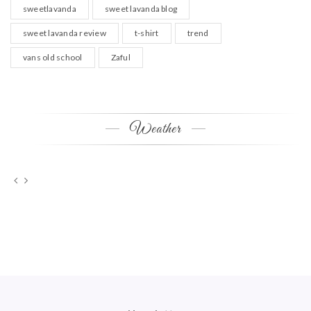
sweetlavanda
sweet lavanda blog
sweet lavanda review
t-shirt
trend
vans old school
Zaful
Weather