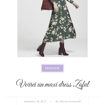
FASHION
Vorrei un maxi dress Zaful
settembre 18, 2017
/
By:
Marina Fontanelli