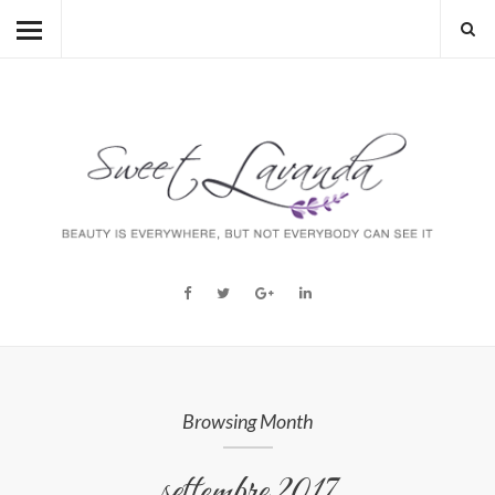
HOME
BEAUTY
LIFESTYLE
FASHION
MUM TO BE
ABOUT
STORY
Browsing Month
settembre 2017