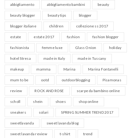
abbigliamento
abbigliamento bambini
beauty
beauty blogger
beauty tips
blogger
blogger italiane
children
collezione ss 2017
estate
estate 2017
fashion
fashion blogger
fashionista
femme luxe
Glass Onion
holiday
hotel Stresa
made in Italy
made in Tuscany
makeup
mamma
Marina
Marina Fontanelli
mum to be
ootd
outdoorblogging
Pisamonas
review
ROCK AND ROSE
scarpe da bambino online
scholl
shein
shoes
shop online
sneakers
solari
SPRING SUMMER TREND 2017
sweetlavanda
sweet lavanda blog
sweet lavanda review
t-shirt
trend