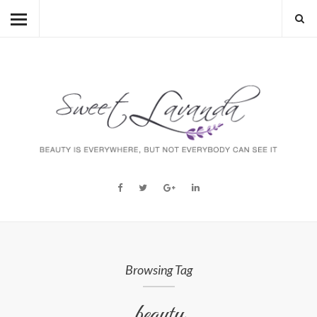
HOME
BEAUTY
LIFESTYLE
FASHION
MUM TO BE
ABOUT
STORY
Browsing Tag
beauty