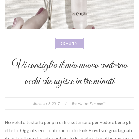
BEAUTY
Vi consiglio il mio nuovo contorno
occhi che agisce in tre minuti
dicembre 8, 2017
/
By:
Marina Fontanelli
Ho voluto testarlo per più di tre settimane per vedere bene gli
effetti. Oggi il siero contorno occhi Pink Fluyd si è guadagnato
il post nella mia beauty routine. Io lo applico la mattina, prima o