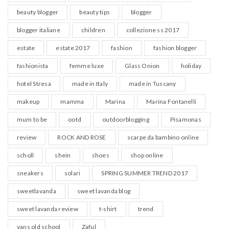
beauty blogger
beauty tips
blogger
blogger italiane
children
collezione ss 2017
estate
estate 2017
fashion
fashion blogger
fashionista
femme luxe
Glass Onion
holiday
hotel Stresa
made in Italy
made in Tuscany
makeup
mamma
Marina
Marina Fontanelli
mum to be
ootd
outdoorblogging
Pisamonas
review
ROCK AND ROSE
scarpe da bambino online
scholl
shein
shoes
shop online
sneakers
solari
SPRING SUMMER TREND 2017
sweetlavanda
sweet lavanda blog
sweet lavanda review
t-shirt
trend
vans old school
Zaful