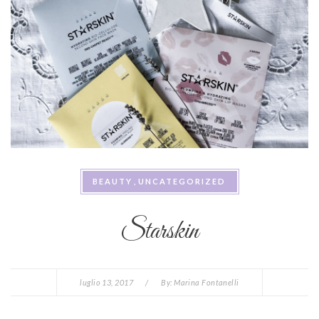
BEAUTY
UNCATEGORIZED
Starskin
luglio 13, 2017
/
By:
Marina Fontanelli