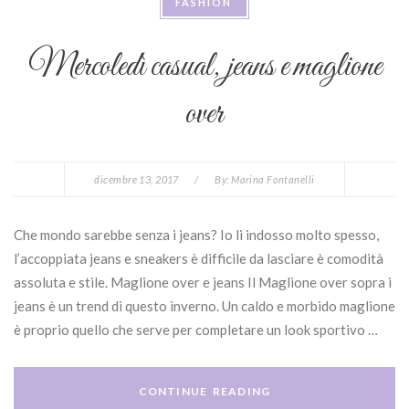
FASHION
Mercoledì casual, jeans e maglione
over
dicembre 13, 2017
/
By:
Marina Fontanelli
Che mondo sarebbe senza i jeans? Io li indosso molto spesso,
l’accoppiata jeans e sneakers è difficile da lasciare è comodità
assoluta e stile. Maglione over e jeans Il Maglione over sopra i
jeans è un trend di questo inverno. Un caldo e morbido maglione
è proprio quello che serve per completare un look sportivo …
CONTINUE READING