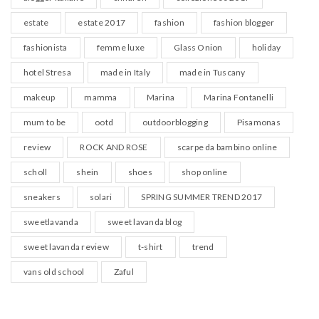
estate
estate 2017
fashion
fashion blogger
fashionista
femme luxe
Glass Onion
holiday
hotel Stresa
made in Italy
made in Tuscany
makeup
mamma
Marina
Marina Fontanelli
mum to be
ootd
outdoorblogging
Pisamonas
review
ROCK AND ROSE
scarpe da bambino online
scholl
shein
shoes
shop online
sneakers
solari
SPRING SUMMER TREND 2017
sweetlavanda
sweet lavanda blog
sweet lavanda review
t-shirt
trend
vans old school
Zaful