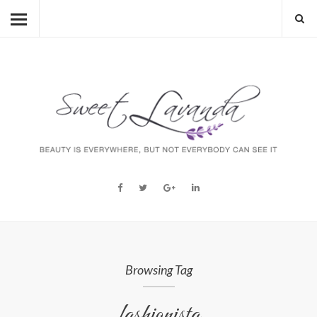
HOME
BEAUTY
LIFESTYLE
FASHION
MUM TO BE
ABOUT
STORY
Browsing Tag
fashionista