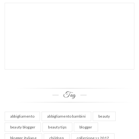
Tag
abbigliamento
abbigliamento bambini
beauty
beauty blogger
beauty tips
blogger
blogger italiane
children
collezione ss 2017