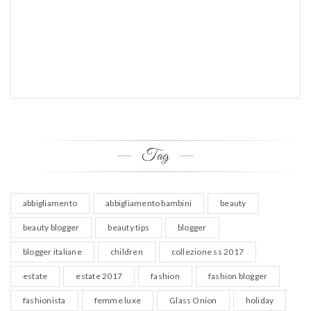
Tag
abbigliamento
abbigliamento bambini
beauty
beauty blogger
beauty tips
blogger
blogger italiane
children
collezione ss 2017
estate
estate 2017
fashion
fashion blogger
fashionista
femme luxe
Glass Onion
holiday