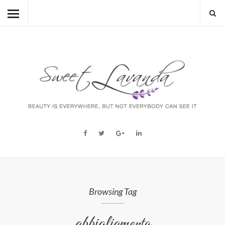
HOME
BEAUTY
LIFESTYLE
FASHION
MUM TO BE
ABOUT
STORY
Browsing Tag
abbigliamento