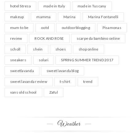
hotel Stresa
made in Italy
made in Tuscany
makeup
mamma
Marina
Marina Fontanelli
mum to be
ootd
outdoorblogging
Pisamonas
review
ROCK AND ROSE
scarpe da bambino online
scholl
shein
shoes
shop online
sneakers
solari
SPRING SUMMER TREND 2017
sweetlavanda
sweet lavanda blog
sweet lavanda review
t-shirt
trend
vans old school
Zaful
Weather