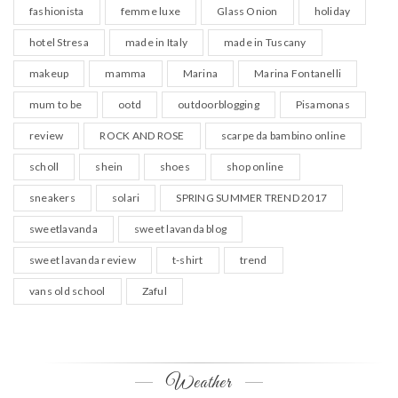
fashionista
femme luxe
Glass Onion
holiday
hotel Stresa
made in Italy
made in Tuscany
makeup
mamma
Marina
Marina Fontanelli
mum to be
ootd
outdoorblogging
Pisamonas
review
ROCK AND ROSE
scarpe da bambino online
scholl
shein
shoes
shop online
sneakers
solari
SPRING SUMMER TREND 2017
sweetlavanda
sweet lavanda blog
sweet lavanda review
t-shirt
trend
vans old school
Zaful
Weather