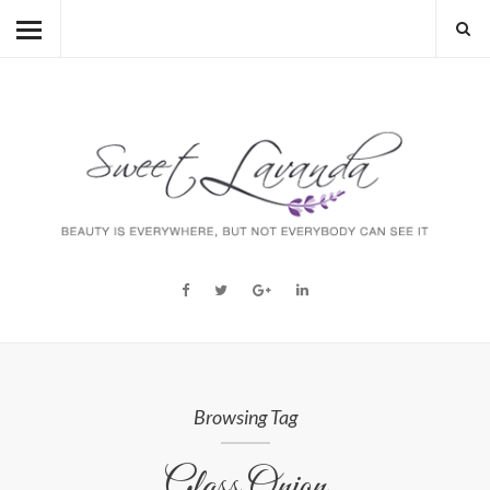
HOME
BEAUTY
LIFESTYLE
FASHION
MUM TO BE
ABOUT
STORY
Browsing Tag
Glass Onion