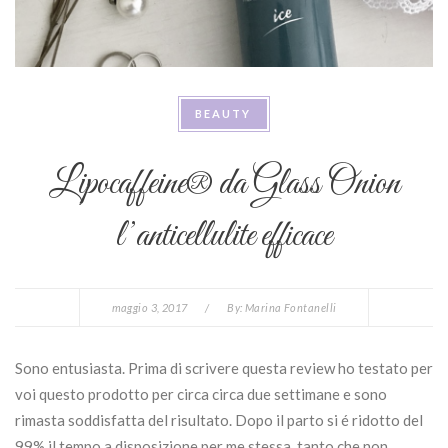
BEAUTY
Lipocaffeine® da Glass Onion
l’anticellulite efficace
maggio 3, 2017
/
By:
Marina Fontanelli
Sono entusiasta. Prima di scrivere questa review ho testato per
voi questo prodotto per circa circa due settimane e sono
rimasta soddisfatta del risultato. Dopo il parto si é ridotto del
99% il tempo a disposizione per me stessa, tanto che non