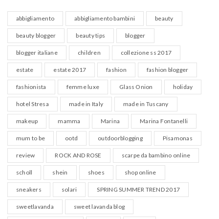
abbigliamento
abbigliamento bambini
beauty
beauty blogger
beauty tips
blogger
blogger italiane
children
collezione ss 2017
estate
estate 2017
fashion
fashion blogger
fashionista
femme luxe
Glass Onion
holiday
hotel Stresa
made in Italy
made in Tuscany
makeup
mamma
Marina
Marina Fontanelli
mum to be
ootd
outdoorblogging
Pisamonas
review
ROCK AND ROSE
scarpe da bambino online
scholl
shein
shoes
shop online
sneakers
solari
SPRING SUMMER TREND 2017
sweetlavanda
sweet lavanda blog