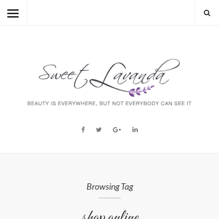
HOME
BEAUTY
LIFESTYLE
FASHION
MUM TO BE
ABOUT
STORY
Browsing Tag
shop online