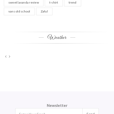
sweet lavanda review
t-shirt
trend
vans old school
Zaful
Weather
Newsletter
Send