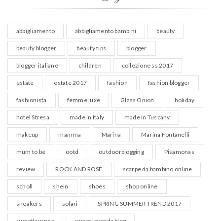
abbigliamento
abbigliamento bambini
beauty
beauty blogger
beauty tips
blogger
blogger italiane
children
collezione ss 2017
estate
estate 2017
fashion
fashion blogger
fashionista
femme luxe
Glass Onion
holiday
hotel Stresa
made in Italy
made in Tuscany
makeup
mamma
Marina
Marina Fontanelli
mum to be
ootd
outdoorblogging
Pisamonas
review
ROCK AND ROSE
scarpe da bambino online
scholl
shein
shoes
shop online
sneakers
solari
SPRING SUMMER TREND 2017
sweetlavanda
sweet lavanda blog