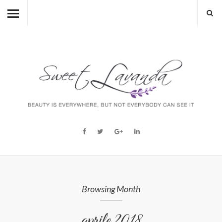
HOME
BEAUTY
LIFESTYLE
FASHION
MUM TO BE
ABOUT
STORY
Browsing Month
aprile 2018