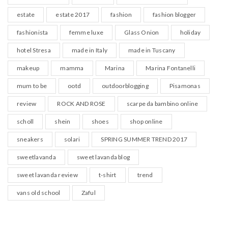
estate
estate 2017
fashion
fashion blogger
fashionista
femme luxe
Glass Onion
holiday
hotel Stresa
made in Italy
made in Tuscany
makeup
mamma
Marina
Marina Fontanelli
mum to be
ootd
outdoorblogging
Pisamonas
review
ROCK AND ROSE
scarpe da bambino online
scholl
shein
shoes
shop online
sneakers
solari
SPRING SUMMER TREND 2017
sweetlavanda
sweet lavanda blog
sweet lavanda review
t-shirt
trend
vans old school
Zaful