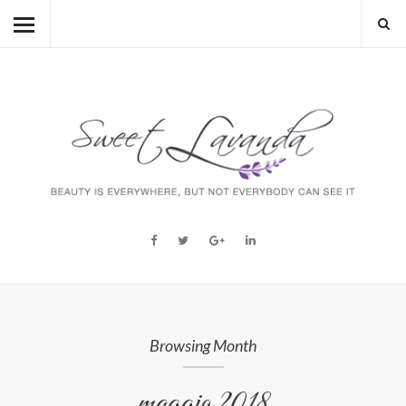
HOME
BEAUTY
LIFESTYLE
FASHION
MUM TO BE
ABOUT
STORY
Browsing Month
maggio 2018