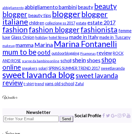
beauty
abbigliamento bambini
beauty
abbigliamento
blogger
blogger
blogger
beauty tips
italiane
estate 2017
children
collezione ss 2017
estate
fashion
fashion blogger
fashionista
femme
made in Italy
luxe
Glass Onion
made in Tuscany
holiday
hotel Stresa
Marina Fontanelli
Marina
mamma
makeup
mum to be
ootd
review
outdoorblogging
ROCK
Pisamonas
shop
shein
shoes
scholl
AND ROSE
scarpe da bambino online
online
sneakers
solari
SPRING SUMMER TREND 2017
sweetlavanda
sweet lavanda blog
sweet lavanda
review
vans old school
t-shirt
trend
Zaful
Weather
Newsletter
Social Profile
Send
Instagram