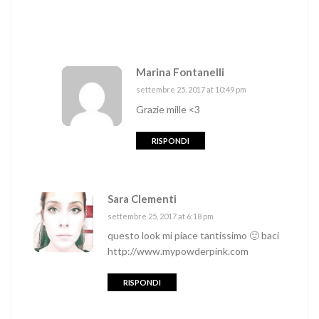
Marina Fontanelli
settembre 25, 2017 at 10:49 pm
Grazie mille <3
RISPONDI
Sara Clementi
settembre 25, 2017 at 6:18 pm
questo look mi piace tantissimo 🙂 baci
http://www.mypowderpink.com
RISPONDI