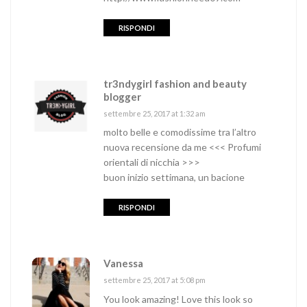
RISPONDI
tr3ndygirl fashion and beauty
blogger
settembre 25, 2017 at 1:32 am
molto belle e comodissime tra l’altro
nuova recensione da me <<<
Profumi
orientali di nicchia
>>>
buon inizio settimana, un bacione
RISPONDI
Vanessa
settembre 25, 2017 at 5:08 pm
You look amazing! Love this look so