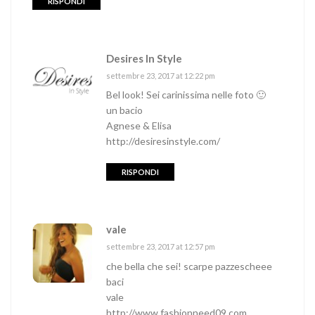
RISPONDI
Desires In Style
settembre 23, 2017 at 12:22 pm
Bel look! Sei carinissima nelle foto 🙂
un bacio
Agnese & Elisa
http://desiresinstyle.com/
RISPONDI
vale
settembre 23, 2017 at 12:57 pm
che bella che sei! scarpe pazzescheee
baci
vale
http://www.fashionneed09.com