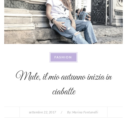
FASHION
Mule, il mio autunno inizia in
ciabatte
settembre 22, 2017
/
By:
Marina Fontanelli