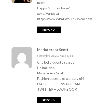
much!
Happy Monday, babe!
xoxo, Vanessa
http://www.WhatWouldVWear.com
RISPONDI
Mariateresa Scotti
settembre 25, 2017 at 5:37 pm
Che belle queste scarpe!
Un bacione,
Mariateresa Scotti
Fashion secrets of a pretty girl
FACEBOOK
–
INSTAGRAM
–
TWITTER
–
LOOKBOOK
RISPONDI