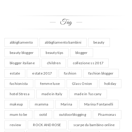
Tag
abbigliamento
abbigliamento bambini
beauty
beauty blogger
beauty tips
blogger
blogger italiane
children
collezione ss 2017
estate
estate 2017
fashion
fashion blogger
fashionista
femme luxe
Glass Onion
holiday
hotel Stresa
made in Italy
made in Tuscany
makeup
mamma
Marina
Marina Fontanelli
mum to be
ootd
outdoorblogging
Pisamonas
review
ROCK AND ROSE
scarpe da bambino online