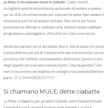
Le Mule, il mio autunno inizia in ciabatte
. Come I turisti,
accogliere questa nuova brezza autunnale ed andare a spasso
per la città. Un ottimo modo per staccare la spina. Non sempre é
necessario partire ed andare lontano. Non serve per forza
prenotare un albergo e cambiare aria. Va bene anche cambiare
programma e passeggiare, chiacchierare, fare cose nuove.
Anche per parlare serve del tempo libero. Alzi la mano chi riesce
a chiacchierare per più di 5 minuti nelle mura domestiche con un
piccino/a che richiede continuamente attenzioni. Questo é uno
degli aspetti che troviamo nel pacchetto “vita da genitori” che
non ti raccontano nei migliaia di consigli e raccomandazioni pre
parto. 🙂 ;). EVVVEROOO??????
Si chiamano MULE, dette ciabatte
Le Mule, o slippers, per gli amici
Ciabatte
, sono fantastiche per
camminare con scarpette diverse dalle sneakers, e stare