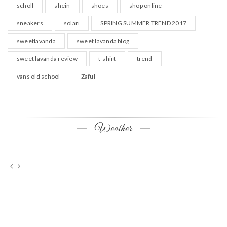
scholl
shein
shoes
shop online
sneakers
solari
SPRING SUMMER TREND 2017
sweetlavanda
sweet lavanda blog
sweet lavanda review
t-shirt
trend
vans old school
Zaful
Weather