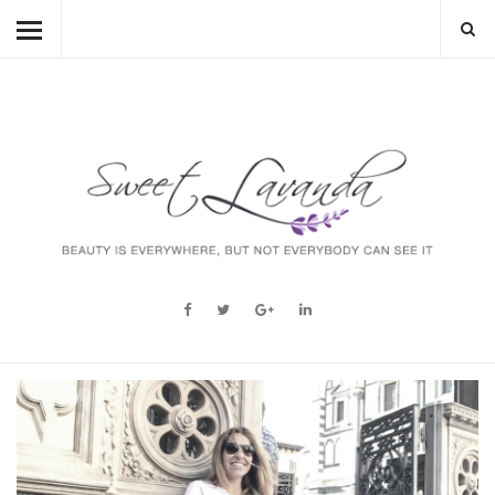
HOME
BEAUTY
LIFESTYLE
FASHION
MUM TO BE
ABOUT
STORY