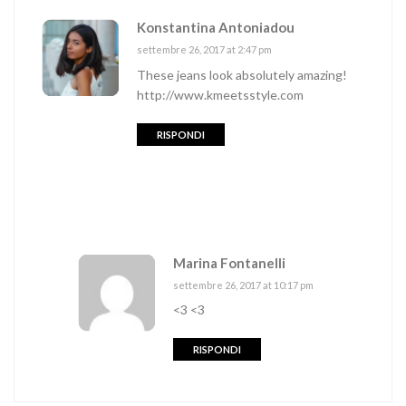
Konstantina Antoniadou
settembre 26, 2017 at 2:47 pm
These jeans look absolutely amazing!
http://www.kmeetsstyle.com
RISPONDI
Marina Fontanelli
settembre 26, 2017 at 10:17 pm
<3 <3
RISPONDI