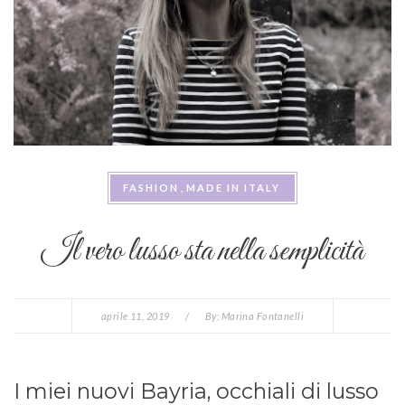
FASHION
MADE IN ITALY
Il vero lusso sta nella semplicità
aprile 11, 2019
/
By:
Marina Fontanelli
I miei nuovi Bayria, occhiali di lusso