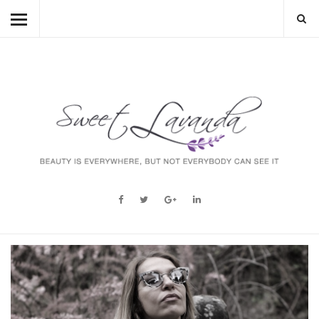
HOME
BEAUTY
LIFESTYLE
FASHION
MUM TO BE
ABOUT
STORY