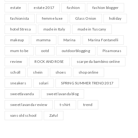
estate
estate 2017
fashion
fashion blogger
fashionista
femme luxe
Glass Onion
holiday
hotel Stresa
made in Italy
made in Tuscany
makeup
mamma
Marina
Marina Fontanelli
mum to be
ootd
outdoorblogging
Pisamonas
review
ROCK AND ROSE
scarpe da bambino online
scholl
shein
shoes
shop online
sneakers
solari
SPRING SUMMER TREND 2017
sweetlavanda
sweet lavanda blog
sweet lavanda review
t-shirt
trend
vans old school
Zaful