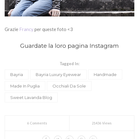
Grazie
Francy
per queste foto <3
Guardate la loro pagina
Instagram
Tagged In:
Bayria
Bayria Luxury Eyewear
Handmade
Made In Puglia
Occhiali Da Sole
Sweet Lavanda Blog
6 Comments
21436 Views