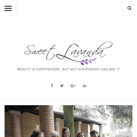
HOME
BEAUTY
LIFESTYLE
FASHION
MUM TO BE
ABOUT
STORY