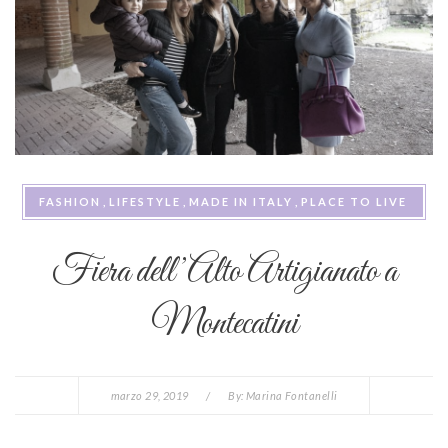
FASHION
LIFESTYLE
MADE IN ITALY
PLACE TO LIVE
Fiera dell’Alto Artigianato a
Montecatini
marzo 29, 2019
/
By:
Marina Fontanelli