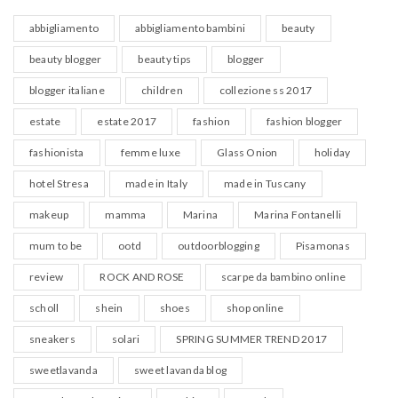
abbigliamento
abbigliamento bambini
beauty
beauty blogger
beauty tips
blogger
blogger italiane
children
collezione ss 2017
estate
estate 2017
fashion
fashion blogger
fashionista
femme luxe
Glass Onion
holiday
hotel Stresa
made in Italy
made in Tuscany
makeup
mamma
Marina
Marina Fontanelli
mum to be
ootd
outdoorblogging
Pisamonas
review
ROCK AND ROSE
scarpe da bambino online
scholl
shein
shoes
shop online
sneakers
solari
SPRING SUMMER TREND 2017
sweetlavanda
sweet lavanda blog