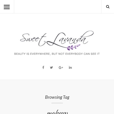
HOME
BEAUTY
LIFESTYLE
FASHION
MUM TO BE
ABOUT
STORY
Browsing Tag
makeup