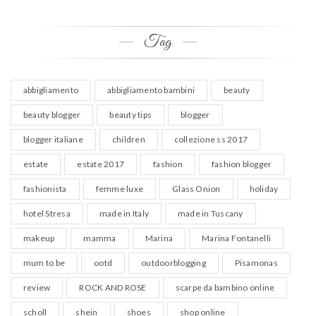
Tag
abbigliamento
abbigliamento bambini
beauty
beauty blogger
beauty tips
blogger
blogger italiane
children
collezione ss 2017
estate
estate 2017
fashion
fashion blogger
fashionista
femme luxe
Glass Onion
holiday
hotel Stresa
made in Italy
made in Tuscany
makeup
mamma
Marina
Marina Fontanelli
mum to be
ootd
outdoorblogging
Pisamonas
review
ROCK AND ROSE
scarpe da bambino online
scholl
shein
shoes
shop online