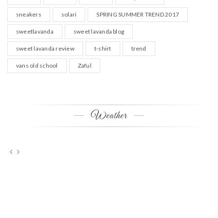
sneakers
solari
SPRING SUMMER TREND 2017
sweetlavanda
sweet lavanda blog
sweet lavanda review
t-shirt
trend
vans old school
Zaful
Weather