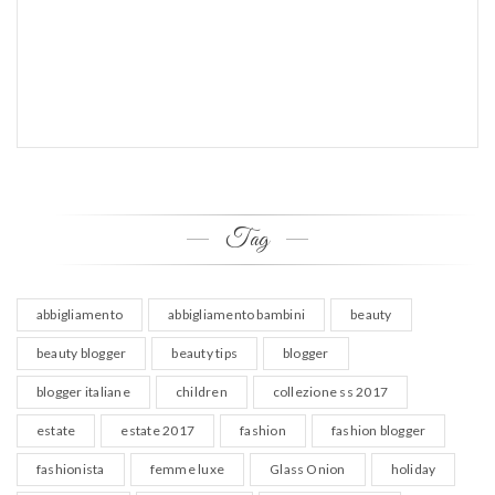
Tag
abbigliamento
abbigliamento bambini
beauty
beauty blogger
beauty tips
blogger
blogger italiane
children
collezione ss 2017
estate
estate 2017
fashion
fashion blogger
fashionista
femme luxe
Glass Onion
holiday