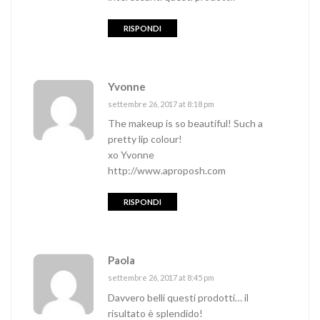
RISPONDI
Yvonne
settembre 26, 2017 at 8:18 pm
The makeup is so beautiful! Such a
pretty lip colour!
xo Yvonne
http://www.aproposh.com
RISPONDI
Paola
settembre 26, 2017 at 8:45 pm
Davvero belli questi prodotti… il
risultato è splendido!