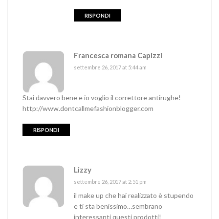
RISPONDI
Francesca romana Capizzi
settembre 26, 2017 at 5:44 am
Stai davvero bene e io voglio il correttore antirughe!
http://www.dontcallmefashionblogger.com
RISPONDI
Lizzy
settembre 26, 2017 at 2:51 pm
il make up che hai realizzato è stupendo
e ti sta benissimo…sembrano
interessanti questi prodotti!