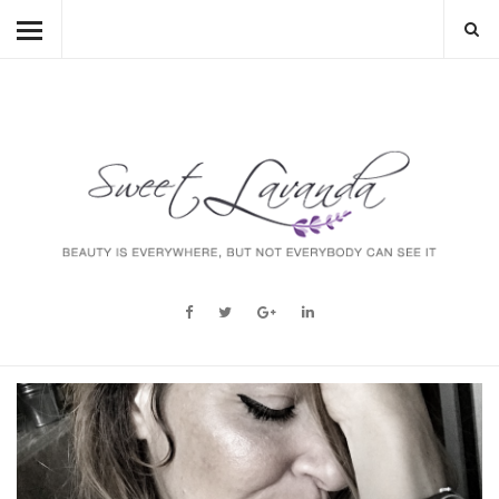
HOME
BEAUTY
LIFESTYLE
FASHION
MUM TO BE
ABOUT
STORY