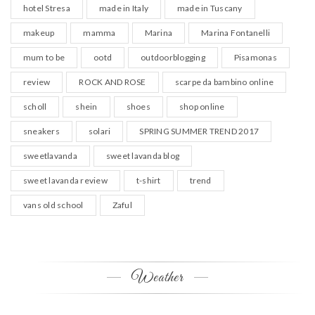
hotel Stresa
made in Italy
made in Tuscany
makeup
mamma
Marina
Marina Fontanelli
mum to be
ootd
outdoorblogging
Pisamonas
review
ROCK AND ROSE
scarpe da bambino online
scholl
shein
shoes
shop online
sneakers
solari
SPRING SUMMER TREND 2017
sweetlavanda
sweet lavanda blog
sweet lavanda review
t-shirt
trend
vans old school
Zaful
Weather