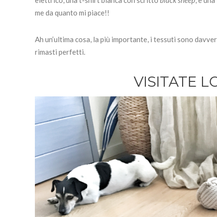
elettrico, una t-shirt bianca con scritto
black sheep
, e una
me da quanto mi piace!!
Ah un’ultima cosa, la più importante, i tessuti sono davver
rimasti perfetti.
VISITATE 