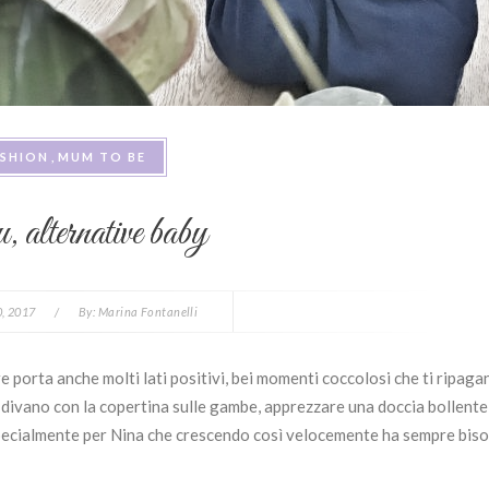
ASHION
MUM TO BE
, alternative baby
0, 2017
/
By:
Marina Fontanelli
e porta anche molti lati positivi, bei momenti coccolosi che ti ripaga
ul divano con la copertina sulle gambe, apprezzare una doccia bollent
, specialmente per Nina che crescendo così velocemente ha sempre bis