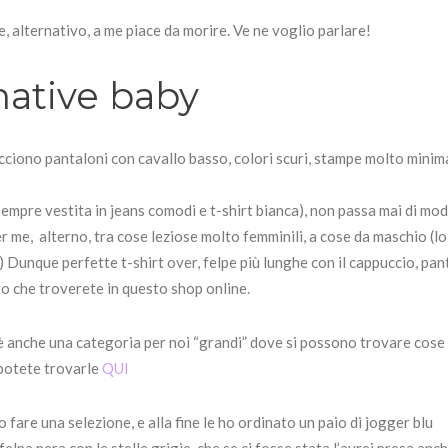
e, alternativo, a me piace da morire. Ve ne voglio parlare!
native baby
acciono pantaloni con cavallo basso, colori scuri, stampe molto minima
i sempre vestita in jeans comodi e t-shirt bianca), non passa mai di mo
 me, alterno, tra cose leziose molto femminili, a cose da maschio (lo
 Dunque perfette t-shirt over, felpe più lunghe con il cappuccio, pan
ivo che troverete in questo shop online.
’è anche una categoria per noi “grandi” dove si possono trovare cose
 potete trovarle
QUI
o fare una selezione, e alla fine le ho ordinato un paio di jogger blu