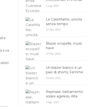
nella Natura: Agrires…
2 Lug, 2024
Le CateMatte, unicità
senza tempo
27 Mar, 2022
li e
Blazer ecopelle, must
have
da e va
27 Mar, 2022
taloni
Un blazer bianco e un
paio di shorts, Femme
Luxe
14 Nov, 2021
Rephase, trattamento
solare ageless, Alta
cosmesi
4 Ago, 2021