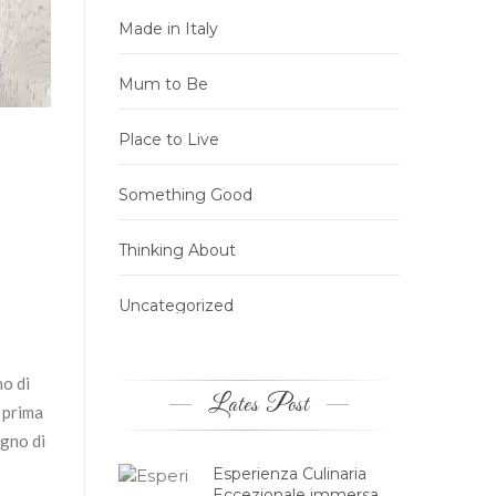
Made in Italy
Mum to Be
Place to Live
Something Good
Thinking About
Uncategorized
no di
Lates Post
e prima
ogno di
Esperienza Culinaria
Eccezionale immersa