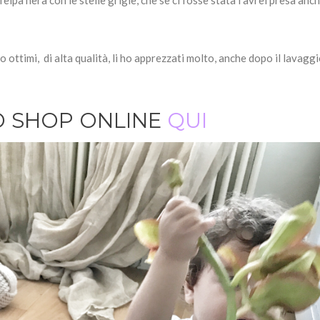
 felpa nera con le stelle grigie, che se ci fosse stata l’avrei presa anc
o ottimi, di alta qualità, li ho apprezzati molto, anche dopo il lavagg
LO SHOP ONLINE
QUI