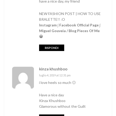
have a nice day, my friend
NEW FASHION POST | HOW TO USE
BRALETTE!! :O
Instagram
∫
Facebook Official Page
∫
Miguel Gouveia / Blog Pieces Of Me
😀
RISPONDI
kinza khushboo
luglio 4, 2019 at 12:31 pm
i love heels so much 🙂
Have a nice day
Kinza Khushboo
Glamorous without the Guilt