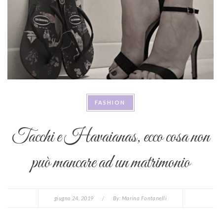
FASHION
Tacchi e Havaianas, ecco cosa non
può mancare ad un matrimonio
giugno 24, 2019
/
By:
Marina Fontanelli