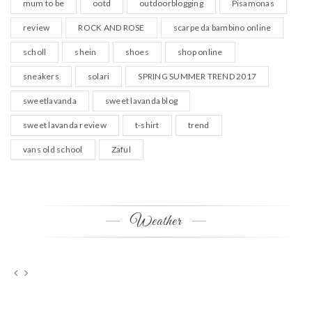
mum to be
ootd
outdoorblogging
Pisamonas
review
ROCK AND ROSE
scarpe da bambino online
scholl
shein
shoes
shop online
sneakers
solari
SPRING SUMMER TREND 2017
sweetlavanda
sweet lavanda blog
sweet lavanda review
t-shirt
trend
vans old school
Zaful
Weather