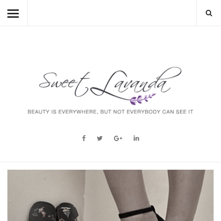
HOME
BEAUTY
LIFESTYLE
FASHION
MUM TO BE
ABOUT
STORY