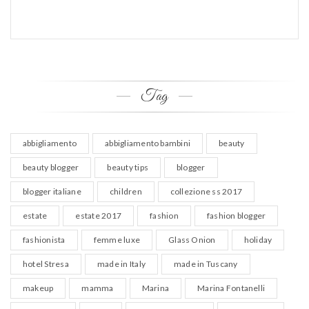
Tag
abbigliamento
abbigliamento bambini
beauty
beauty blogger
beauty tips
blogger
blogger italiane
children
collezione ss 2017
estate
estate 2017
fashion
fashion blogger
fashionista
femme luxe
Glass Onion
holiday
hotel Stresa
made in Italy
made in Tuscany
makeup
mamma
Marina
Marina Fontanelli