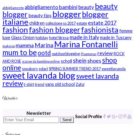
beauty
abbigliamento bambini
beauty
abbigliamento
blogger
blogger
blogger
beauty tips
italiane
estate 2017
children
collezione ss 2017
estate
fashion
fashion blogger
fashionista
femme
made in Italy
luxe
Glass Onion
made in Tuscany
holiday
hotel Stresa
Marina Fontanelli
Marina
mamma
makeup
mum to be
ootd
review
outdoorblogging
ROCK
Pisamonas
shop
shein
shoes
scholl
AND ROSE
scarpe da bambino online
online
sneakers
solari
SPRING SUMMER TREND 2017
sweetlavanda
sweet lavanda blog
sweet lavanda
review
vans old school
t-shirt
trend
Zaful
Weather
Newsletter
Social Profile
Send
Instagram