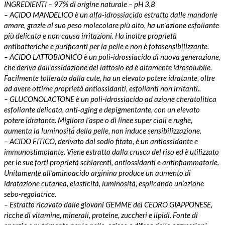
INGREDIENTI – 97% di origine naturale – pH 3,8
– ACIDO MANDELICO è un alfa-idrossiacido estratto dalle mandorle
amare, grazie al suo peso molecolare più alto, ha un’azione esfoliante
più delicata e non causa irritazioni. Ha inoltre proprietà
antibatteriche e purificanti per la pelle e non è fotosensibilizzante.
– ACIDO LATTOBIONICO è un poli-idrossiacido di nuova generazione,
che deriva dall’ossidazione del lattosio ed è altamente idrosolubile.
Facilmente tollerato dalla cute, ha un elevato potere idratante, oltre
ad avere ottime proprietà antiossidanti, esfolianti non irritanti..
– GLUCONOLACTONE è un poli-idrossiacido ad azione cheratolitica
esfoliante delicata, anti-aging e depigmentante, con un elevato
potere idratante. Migliora l’aspe o di linee super ciali e rughe,
aumenta la luminosità̀ della pelle, non induce sensibilizzazione.
– ACIDO FITICO, derivato dal sodio fitato, è un antiossidante e
immunostimolante. Viene estratto dalla crusca del riso ed è utilizzato
per le sue forti proprietà schiarenti, antiossidanti e antinfiammatorie.
Unitamente all’aminoacido arginina produce un aumento di
idratazione cutanea, elasticità, luminosità, esplicando un’azione
sebo-regolatrice.
– Estratto ricavato dalle giovani GEMME del CEDRO GIAPPONESE,
ricche di vitamine, minerali, proteine, zuccheri e lipidi. Fonte di