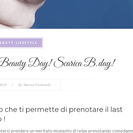
EAUTY
LIFESTYLE
tuo Beauty Day! Scarica B.day!
 2019
/
By:
Marina Fontanelli
 che ti permette di prenotare il last
 !
di potersi prendere un meritato momento di relax prenotando comodame