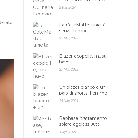
nella Natura: Agrires…
2 Lug, 2024
iderato
Le CateMatte, unicità
senza tempo
27 Mar, 2022
Blazer ecopelle, must
have
27 Mar, 2022
Un blazer bianco e un
paio di shorts, Femme
Luxe
14 Nov, 2021
Rephase, trattamento
solare ageless, Alta
cosmesi
4 Ago, 2021