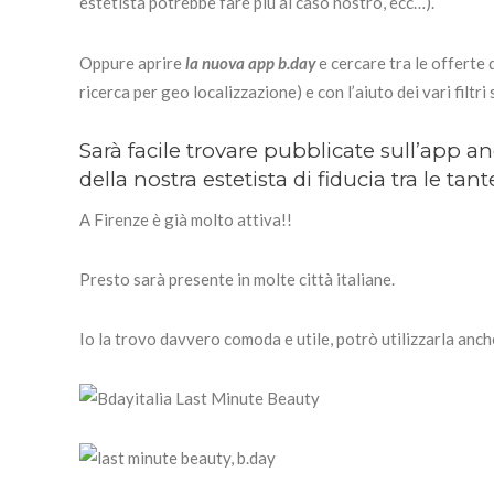
estetista potrebbe fare più al caso nostro, ecc…).
Oppure aprire
la nuova app b.day
e cercare tra le offerte 
ricerca per geo localizzazione) e con l’aiuto dei vari filtri 
Sarà facile trovare pubblicate sull’app an
della nostra estetista di fiducia tra le tan
A Firenze è già molto attiva!!
Presto sarà presente in molte città italiane.
Io la trovo davvero comoda e utile, potrò utilizzarla anc