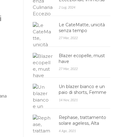
nella Natura: Agrires…
2 Lug, 2024
i
Le CateMatte, unicità
senza tempo
27 Mar, 2022
Blazer ecopelle, must
have
27 Mar, 2022
Un blazer bianco e un
paio di shorts, Femme
sana
Luxe
14 Nov, 2021
Rephase, trattamento
solare ageless, Alta
cosmesi
4 Ago, 2021