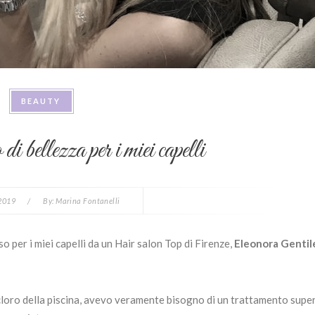
BEAUTY
i bellezza per i miei capelli
 2019
/
By:
Marina Fontanelli
 per i miei capelli da un Hair salon Top di Firenze,
Eleonora Gentil
l cloro della piscina, avevo veramente bisogno di un trattamento supe