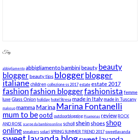
Tag
beauty
abbigliamento bambini
beauty
abbigliamento
blogger
blogger
blogger
beauty tips
italiane
estate 2017
children
collezione ss 2017
estate
fashion
fashion blogger
fashionista
femme
made in Italy
luxe
Glass Onion
made in Tuscany
holiday
hotel Stresa
Marina Fontanelli
Marina
mamma
makeup
mum to be
ootd
review
outdoorblogging
ROCK
Pisamonas
shop
shein
shoes
scholl
AND ROSE
scarpe da bambino online
online
sneakers
solari
SPRING SUMMER TREND 2017
sweetlavanda
sweet lavanda blog
sweet lavanda