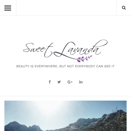
HOME
BEAUTY
LIFESTYLE
FASHION
MUM TO BE
ABOUT
STORY