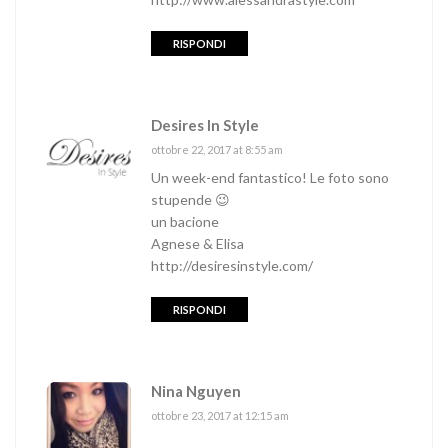
RISPONDI
Desires In Style
ottobre 22, 2017 at 8:55 am
Un week-end fantastico! Le foto sono
stupende 😉
un bacione
Agnese & Elisa
http://desiresinstyle.com/
RISPONDI
Nina Nguyen
ottobre 23, 2017 at 12:15 am