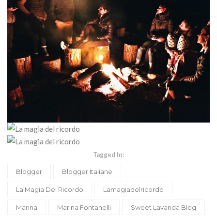
Tagged In:
Blogger
Blogger Italiane
La Magia Del Ricordo
Lamagiadelricordo
Marina
Marina Fontanelli
Sweet Lavanda Blog