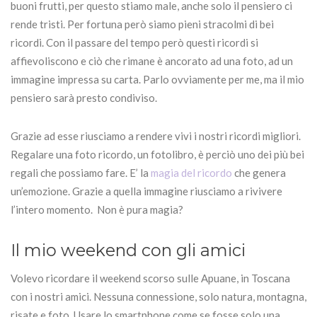
buoni frutti, per questo stiamo male, anche solo il pensiero ci
rende tristi. Per fortuna però siamo pieni stracolmi di bei
ricordi. Con il passare del tempo però questi ricordi si
affievoliscono e ciò che rimane è ancorato ad una foto, ad un
immagine impressa su carta. Parlo ovviamente per me, ma il mio
pensiero sarà presto condiviso.
Grazie ad esse riusciamo a rendere vivi i nostri ricordi migliori.
Regalare una foto ricordo, un fotolibro, è perciò uno dei più bei
regali che possiamo fare. E’ la
magia del ricordo
che genera
un’emozione. Grazie a quella immagine riusciamo a rivivere
l’intero momento. Non è pura magia?
Il mio weekend con gli amici
Volevo ricordare il weekend scorso sulle Apuane, in Toscana
con i nostri amici. Nessuna connessione, solo natura, montagna,
risate e foto. Usare lo smartphone come se fosse solo una