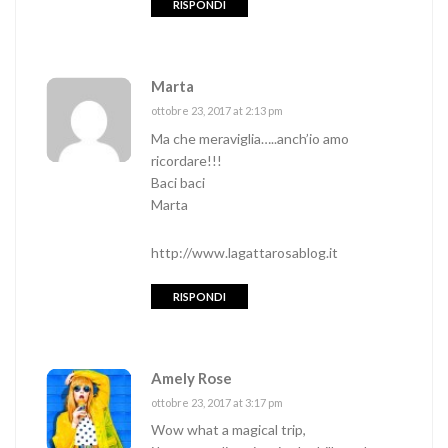
RISPONDI
Marta
ottobre 23, 2017 at 2:13 pm
Ma che meraviglia…..anch’io amo
ricordare!!!
Baci baci
Marta
http://www.lagattarosablog.it
RISPONDI
Amely Rose
ottobre 23, 2017 at 3:17 pm
Wow what a magical trip,