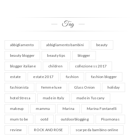
Tag
abbigliamento
abbigliamento bambini
beauty
beauty blogger
beauty tips
blogger
blogger italiane
children
collezione ss 2017
estate
estate 2017
fashion
fashion blogger
fashionista
femme luxe
Glass Onion
holiday
hotel Stresa
made in Italy
made in Tuscany
makeup
mamma
Marina
Marina Fontanelli
mum to be
ootd
outdoorblogging
Pisamonas
review
ROCK AND ROSE
scarpe da bambino online