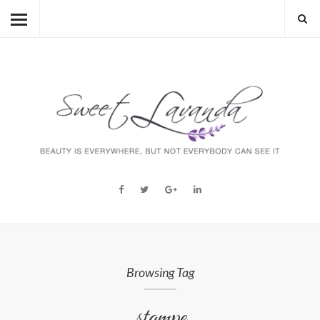
HOME
BEAUTY
LIFESTYLE
FASHION
MUM TO BE
ABOUT
STORY
Browsing Tag
stampe