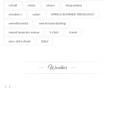
scholl
shein
shoes
shop online
sneakers
solari
SPRING SUMMER TREND 2017
sweetlavanda
sweet lavanda blog
sweet lavanda review
t-shirt
trend
vans old school
Zaful
Weather