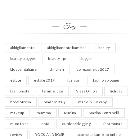
Tag
abbigliamento
abbigliamento bambini
beauty
beauty blogger
beauty tips
blogger
blogger italiane
children
collezione ss 2017
estate
estate 2017
fashion
fashion blogger
fashionista
femme luxe
Glass Onion
holiday
hotel Stresa
made in Italy
made in Tuscany
makeup
mamma
Marina
Marina Fontanelli
mum to be
ootd
outdoorblogging
Pisamonas
review
ROCK AND ROSE
scarpe da bambino online