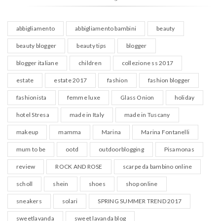
abbigliamento
abbigliamento bambini
beauty
beauty blogger
beauty tips
blogger
blogger italiane
children
collezione ss 2017
estate
estate 2017
fashion
fashion blogger
fashionista
femme luxe
Glass Onion
holiday
hotel Stresa
made in Italy
made in Tuscany
makeup
mamma
Marina
Marina Fontanelli
mum to be
ootd
outdoorblogging
Pisamonas
review
ROCK AND ROSE
scarpe da bambino online
scholl
shein
shoes
shop online
sneakers
solari
SPRING SUMMER TREND 2017
sweetlavanda
sweet lavanda blog