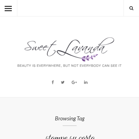
HOME
BEAUTY
LIFESTYLE
FASHION
MUM TO BE
ABOUT
STORY
Browsing Tag
stampe su carta