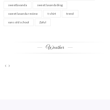
sweetlavanda
sweet lavanda blog
sweet lavanda review
t-shirt
trend
vans old school
Zaful
Weather