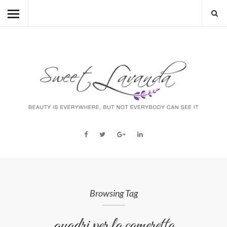
HOME
BEAUTY
LIFESTYLE
FASHION
MUM TO BE
ABOUT
STORY
Browsing Tag
quadri per la cameretta