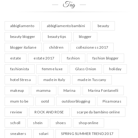
Tag
abbigliamento
abbigliamento bambini
beauty
beauty blogger
beauty tips
blogger
blogger italiane
children
collezione ss 2017
estate
estate 2017
fashion
fashion blogger
fashionista
femme luxe
Glass Onion
holiday
hotel Stresa
made in Italy
made in Tuscany
makeup
mamma
Marina
Marina Fontanelli
mum to be
ootd
outdoorblogging
Pisamonas
review
ROCK AND ROSE
scarpe da bambino online
scholl
shein
shoes
shop online
sneakers
solari
SPRING SUMMER TREND 2017