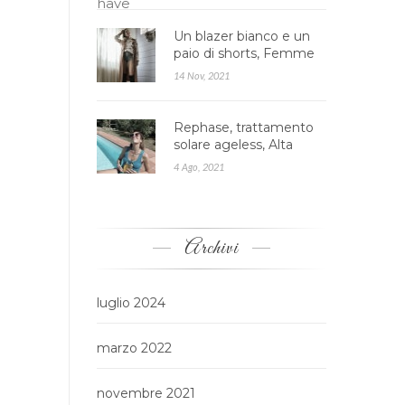
Un blazer bianco e un
paio di shorts, Femme
Luxe
14 Nov, 2021
Rephase, trattamento
solare ageless, Alta
cosmesi
4 Ago, 2021
Archivi
luglio 2024
marzo 2022
novembre 2021