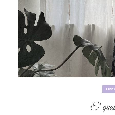
LIFE
E’ quasi