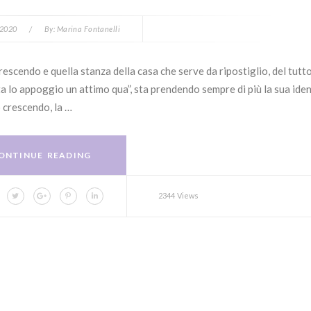
 2020
/
By:
Marina Fontanelli
escendo e quella stanza della casa che serve da ripostiglio, del tutto
a lo appoggio un attimo qua”, sta prendendo sempre di più la sua iden
 crescendo, la …
ONTINUE READING
2344 Views