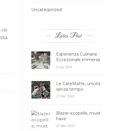
Uncategorized
 ciò
Lates Post
tità.
Esperienza Culinaria
Eccezionale immersa
nella Natura: Agrires…
2 Lug, 2024
Le CateMatte, unicità
senza tempo
27 Mar, 2022
Blazer ecopelle, must
have
27 Mar, 2022