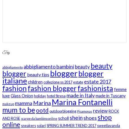
Tag
beauty
abbigliamento bambini
beauty
abbigliamento
blogger
blogger
blogger
beauty tips
italiane
estate 2017
children
collezione ss 2017
estate
fashion
fashion blogger
fashionista
femme
made in Italy
luxe
Glass Onion
made in Tuscany
holiday
hotel Stresa
Marina Fontanelli
Marina
mamma
makeup
mum to be
ootd
review
outdoorblogging
ROCK
Pisamonas
shop
shein
shoes
scholl
AND ROSE
scarpe da bambino online
online
sneakers
solari
SPRING SUMMER TREND 2017
sweetlavanda