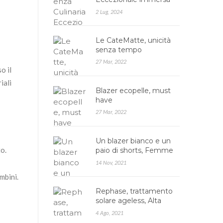
nella Natura: Agrires…
2 Lug, 2024
Le CateMatte, unicità
senza tempo
27 Mar, 2022
o il
iali
Blazer ecopelle, must
have
27 Mar, 2022
Un blazer bianco e un
to.
paio di shorts, Femme
Luxe
14 Nov, 2021
mbini.
Rephase, trattamento
solare ageless, Alta
cosmesi
4 Ago, 2021