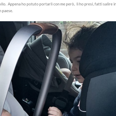
llo. Appena ho potuto portarli con me però, li ho presi, fatti salire i
n paese.