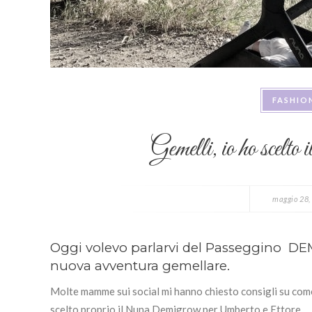
FASHIO
Gemelli, io ho scel
maggio 28,
Oggi volevo parlarvi del Passeggino D
nuova avventura gemellare.
Molte mamme sui social mi hanno chiesto consigli su come
scelto proprio il Nuna Demigrow per Umberto e Ettore.