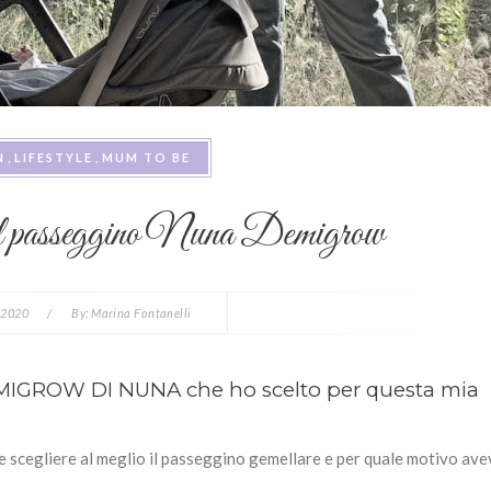
N
LIFESTYLE
MUM TO BE
to il passeggino Nuna Demigrow
 2020
/
By:
Marina Fontanelli
EMIGROW DI NUNA che ho scelto per questa mia
 scegliere al meglio il passeggino gemellare e per quale motivo av