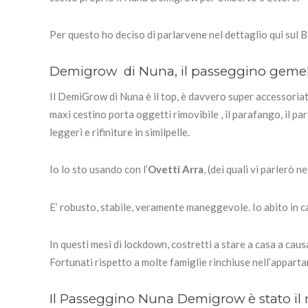
Per questo ho deciso di parlarvene nel dettaglio qui sul 
Demigrow di Nuna, il passeggino gemella
Il DemiGrow di Nuna è il top, è davvero super accessoriato
maxi cestino porta oggetti rimovibile , il parafango, il par
leggeri e rifiniture in similpelle.
Io lo sto usando con l’
Ovetti Arra
, (dei quali vi parlerò n
E’ robusto, stabile, veramente maneggevole. Io abito in c
In questi mesi di lockdown, costretti a stare a casa a cau
Fortunati rispetto a molte famiglie rinchiuse nell’appartam
Il Passeggino Nuna Demigrow è stato i