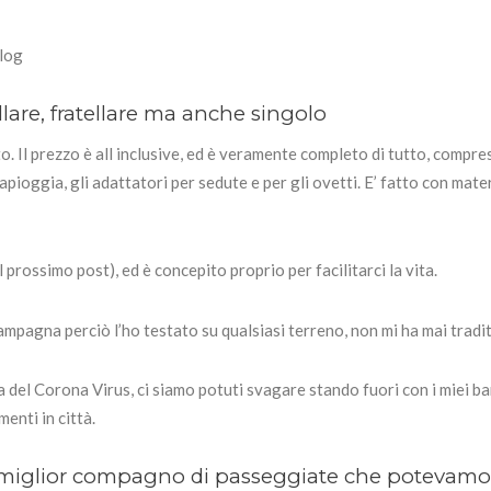
Blog
re, fratellare ma anche singolo
. Il prezzo è all inclusive, ed è veramente completo di tutto, compres
apioggia, gli adattatori per sedute e per gli ovetti. E’ fatto con mater
el prossimo post), ed è concepito proprio per facilitarci la vita.
ampagna perciò l’ho testato su qualsiasi terreno, non mi ha mai tradi
sa del Corona Virus, ci siamo potuti svagare stando fuori con i miei ba
enti in città.
l miglior compagno di passeggiate che potevamo