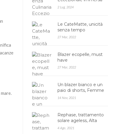
nella Natura: Agrires…
2 Lug, 2024
un
Le CateMatte, unicità
senza tempo
27 Mar, 2022
nifica
vacanze
Blazer ecopelle, must
have
27 Mar, 2022
Un blazer bianco e un
paio di shorts, Femme
l mare.
Luxe
14 Nov, 2021
Rephase, trattamento
solare ageless, Alta
cosmesi
4 Ago, 2021