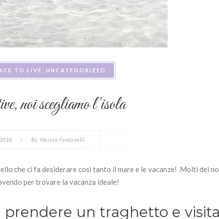
ACE TO LIVE
UNCATEGORIZED
ve, noi scegliamo l’isola
 2018
/
By:
Marina Fontanelli
ello che ci fa desiderare così tanto il mare e le vacanze! Molti dei no
uovendo per trovare la vacanza ideale!
è prendere un traghetto e visit