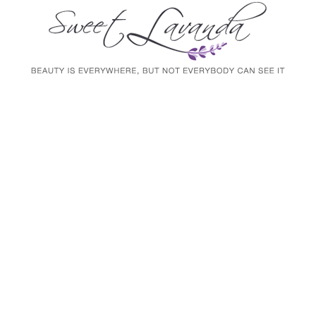
BEAUTY
ti sedurre dal piacere dell’Aloha The
 2017
/
By:
Marina Fontanelli
ell’Ibisco e il gusto della Pina Colada!
 i tuoi sensi e ti fa sognare le Hawaii. Quest’anno Hawaiian Tropic a
ana non è solo un saluto, ma uno stile di vita che richiama l’armonia e