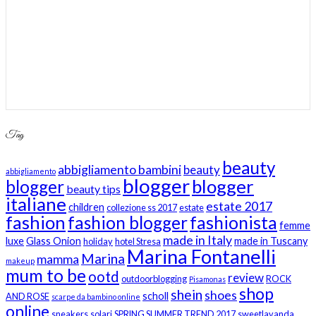
Tag
beauty
abbigliamento bambini
beauty
abbigliamento
blogger
blogger
blogger
beauty tips
italiane
estate 2017
children
collezione ss 2017
estate
fashion
fashion blogger
fashionista
femme
made in Italy
luxe
Glass Onion
made in Tuscany
holiday
hotel Stresa
Marina Fontanelli
Marina
mamma
makeup
mum to be
ootd
review
outdoorblogging
ROCK
Pisamonas
shop
shein
shoes
scholl
AND ROSE
scarpe da bambino online
online
sneakers
solari
SPRING SUMMER TREND 2017
sweetlavanda